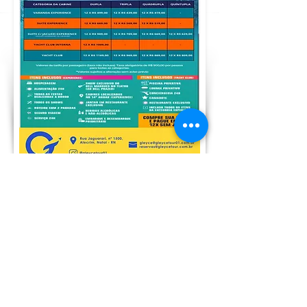
Email:
gleyce@gleycetour.com.br
Telefone:
(84)3213.8686
/
3213.2616
/
99985.54
57
Embratur:
10.03.754.257
/0001-27